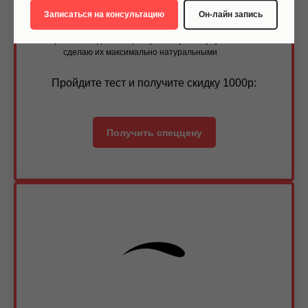
Микроблейдинг
губ
Записаться на консультацию
Он-лайн запись
Скрою все недостатки, визуально увеличу губы и
сделаю их максимально натуральными
Пройдите тест и получите скидку 1000р:
Получить спеццену