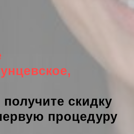
е
Кунцевское,
 получите скидку
 первую процедуру