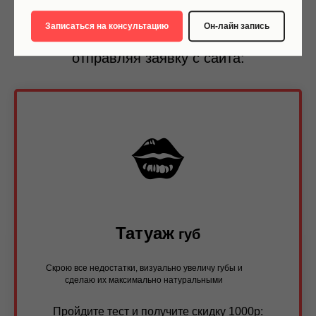
Записаться на консультацию
Он-лайн запись
татуаж
Получите специальную цену на
,
отправляя заявку с сайта:
Татуаж
губ
Скрою все недостатки, визуально увеличу губы и
сделаю их максимально натуральными
Пройдите тест и получите скидку 1000р: